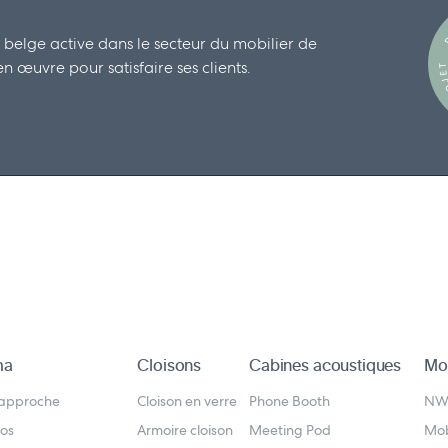
D
 belge active dans le secteur du mobilier de
 œuvre pour satisfaire ses clients.
D
ma
Cloisons
Cabines acoustiques
Mob
 approche
Cloison en verre
Phone Booth
N
os
Armoire cloison
Meeting Pod
Mob