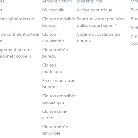
os
Armoire cloison
Meeting Pod
Mob
ct
Mur mobile
Alcôve acoustique
Tab
ions générales de
Cloison amovible
Pourquoi opter pour des
Bur
bureau
bulles acoustiques ?
Mob
 de confidentialité &
Cloison
Cabine acoustique de
Cré
s
coulissante
bureau
pou
gement bureau
Cloison vitrée
ionnel : conseils
bureau
Cloison
modulaire
Prix cloison vitrée
bureau
Cloison amovible
acoustique
Cloison semi-
vitrée
Cloison vitrée
amovible