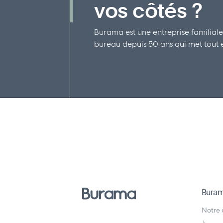
vos côtés ?
Burama est une entreprise familiale
bureau depuis 50 ans qui met tout en
Bura
Notre