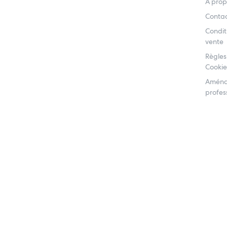
À prop
Conta
Condit
vente
Règles
Cookie
Aména
profess