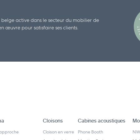
D
 belge active dans le secteur du mobilier de
 œuvre pour satisfaire ses clients.
D
ma
Cloisons
Cabines acoustiques
Mob
 approche
Cloison en verre
Phone Booth
N