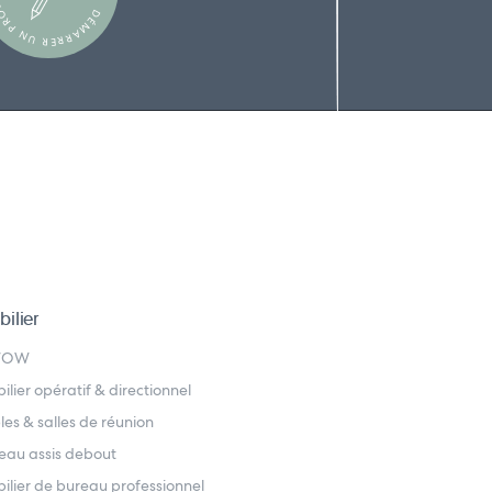
ÉMARRER UN PROJET
ilier
WOW
ilier opératif & directionnel
les & salles de réunion
eau assis debout
ilier de bureau professionnel