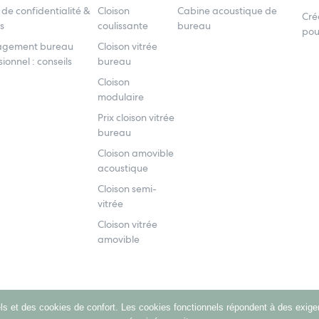
 de confidentialité &
Cloison
Cabine acoustique de
Cré
s
coulissante
bureau
pou
gement bureau
Cloison vitrée
ionnel : conseils
bureau
Cloison
modulaire
Prix cloison vitrée
bureau
Cloison amovible
acoustique
Cloison semi-
vitrée
Cloison vitrée
amovible
s et des cookies de confort. Les cookies fonctionnels répondent à des exige