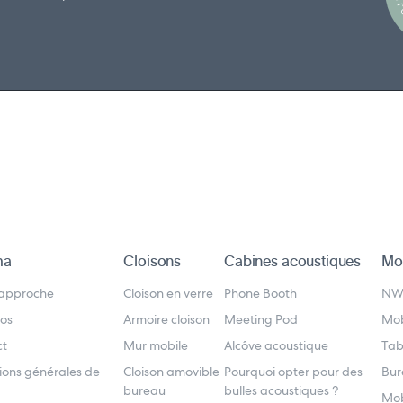
D
ma
Cloisons
Cabines acoustiques
Mob
 approche
Cloison en verre
Phone Booth
N
os
Armoire cloison
Meeting Pod
Mob
ct
Mur mobile
Alcôve acoustique
Tab
ions générales de
Cloison amovible
Pourquoi opter pour des
Bur
bureau
bulles acoustiques ?
Mob