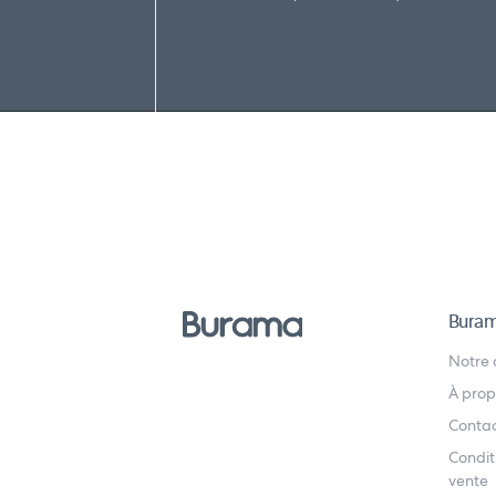
Bura
Notre
À prop
Conta
Condit
vente