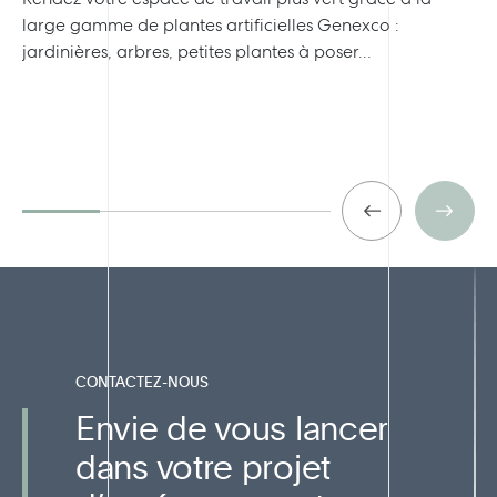
large gamme de plantes artificielles Genexco :
co
jardinières, arbres, petites plantes à poser...
su
de
CONTACTEZ-NOUS
Envie de vous lancer
dans votre projet