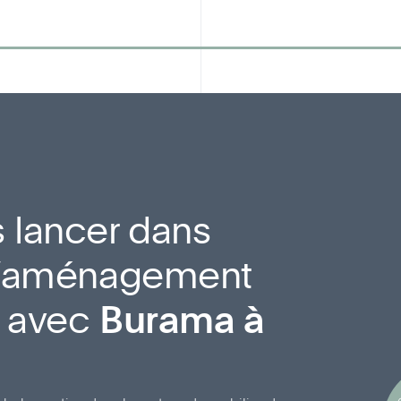
 lancer dans
 d’aménagement
l avec
Burama à
D