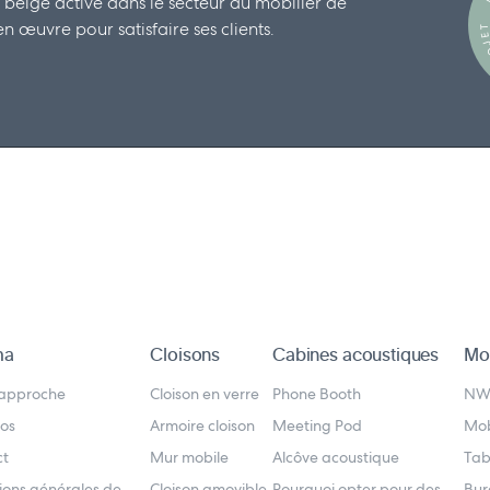
 belge active dans le secteur du mobilier de
 œuvre pour satisfaire ses clients.
D
ma
Cloisons
Cabines acoustiques
Mob
 approche
Cloison en verre
Phone Booth
N
os
Armoire cloison
Meeting Pod
Mob
ct
Mur mobile
Alcôve acoustique
Tab
ions générales de
Cloison amovible
Pourquoi opter pour des
Bur