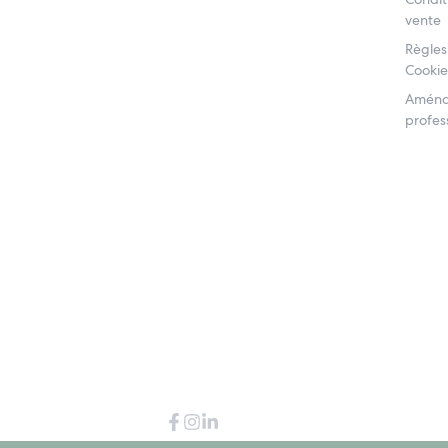
vente
Règles
Cookie
Aména
profess