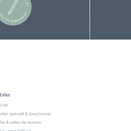
ÉMARRER UN PROJET
ilier
WOW
ilier opératif & directionnel
les & salles de réunion
eau assis debout