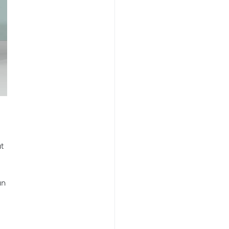
xt
t
.
un