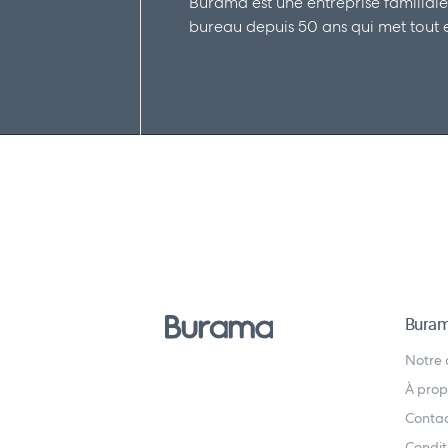
Burama est une entreprise familiale
bureau depuis 50 ans qui met tout en
Bura
Notre
À prop
Conta
Condit