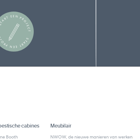
TART EEN PROJECT
TART EEN PROJECT
estische cabines
Meubilair
ne Booth
NWOW, de nieuwe manieren van werken