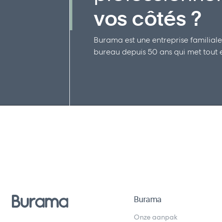
vos côtés ?
Burama est une entreprise familiale
bureau depuis 50 ans qui met tout en
Burama
Onze aanpak