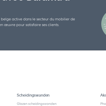
S
 belge active dans le secteur du mobilier de
 œuvre pour satisfaire ses clients.
S
Scheidingswanden
Ako
Glazen scheidingswanden
Pho