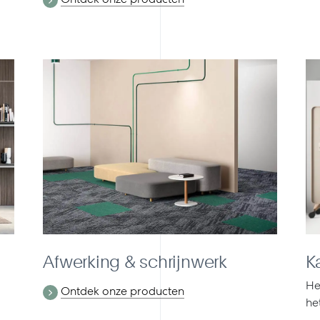
Afwerking & schrijnwerk
K
He
Ontdek onze producten
he