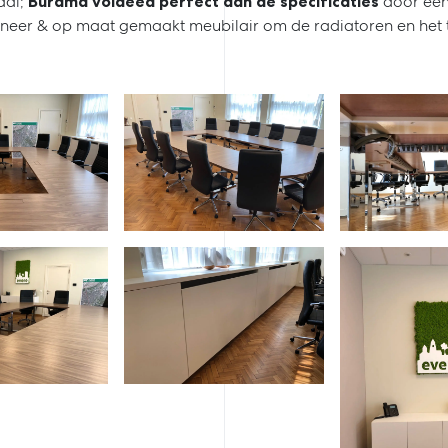
aal;
Burama voldeed perfect aan de specificaties
door een 
ineer & op maat gemaakt meubilair om de radiatoren en het 