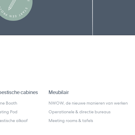
TART EEN PROJECT
estische cabines
Meubilair
ne Booth
NWOW, de nieuwe manieren van werken
ting Pod
Operationele & directie bureaus
estische alkoof
Meeting rooms & tafels