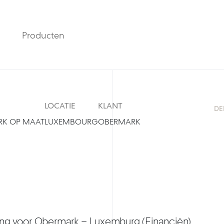
Producten
LOCATIE
KLANT
DEE
RK OP MAAT
LUXEMBOURG
OBERMARK
ting voor Obermark – Luxemburg (Financiën)