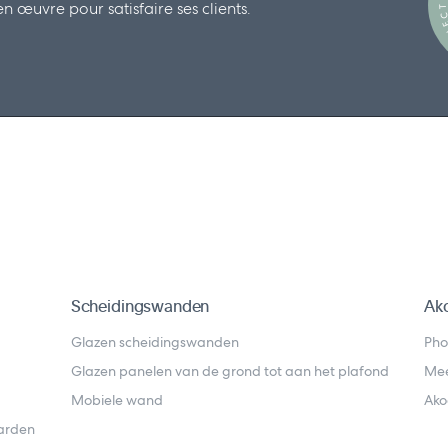
 œuvre pour satisfaire ses clients.
S
Scheidingswanden
Ako
Glazen scheidingswanden
Pho
Glazen panelen van de grond tot aan het plafond
Mee
Mobiele wand
Ako
arden