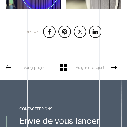
DEEL OP...
Vorig project
Volgend project
CONTACTEER ONS
Envie de vous lancer