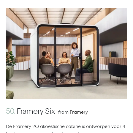
50.
Framery Six
4
from
Framery
De Framery 2Q akoestische cabine is ontworpen voor 4
Ap