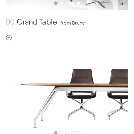
90.
Grand Table
from
Brune
Previous
Next