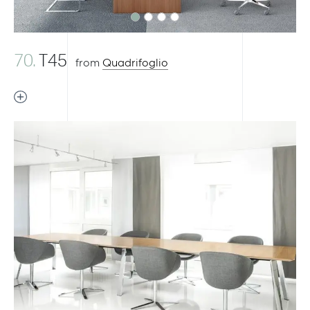
70.
T45
from
Quadrifoglio
Previous
Next