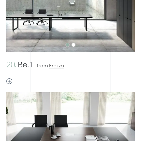
Previous
Next
20.
Be.1
from
Frezza