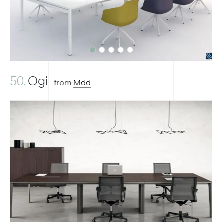
50.
Ogi
from
Mdd
Previous
Next