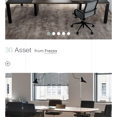
Previous
Next
30.
Asset
from
Frezza
Previous
Next