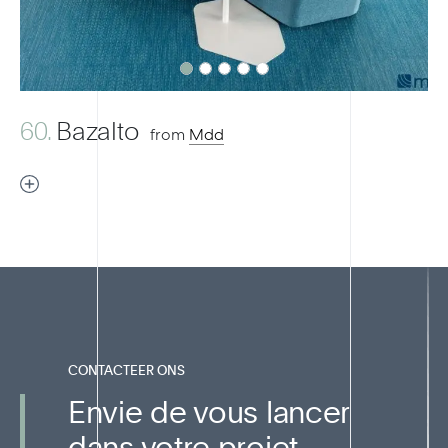
60.
Bazalto
from
Mdd
CONTACTEER ONS
Envie de vous lancer
dans votre projet