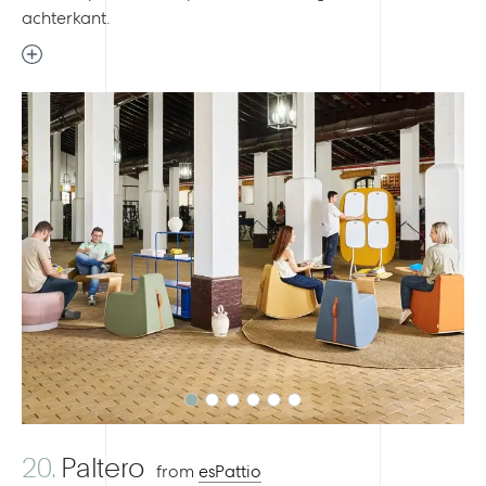
achterkant.
Previous
Next
20.
Paltero
from
esPattio