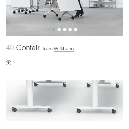
40.
Confair
from
Wilkhahn
Previous
Next