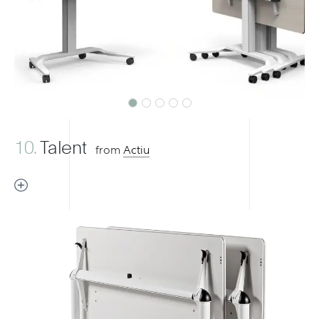
Previous
Next
10.
Talent
from
Actiu