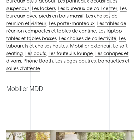
bureaux assis-debout
,
Les panneaux acoustiques
suspendus
,
Les lockers
,
Les bureaux de call center
,
Les
bureaux avec pieds en bois massif
,
Les chaises de
réunion et visiteur
,
Les porte-manteaux
,
Les tables de
réunion compactes et tables de cantine
,
Les laptop
tables et tables basses
,
Les chaises de collectivité
,
Les
tabourets et chaises hautes
,
Mobilier extérieur
,
Le soft
seating
,
Les poufs
,
Les fauteuils lounge
,
Les canapés et
divans
,
Phone Booth
,
Les sièges poutres, banquettes et
salles d'attente
Mobilier MDD