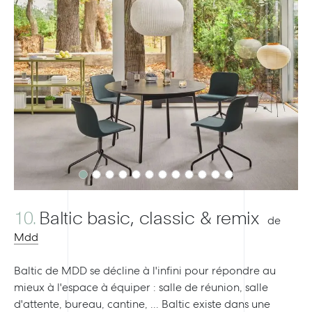
Previous
Next
10.
Baltic basic, classic & remix
1
de
Mdd
La
Baltic de MDD se décline à l'infini pour répondre au
ba
mieux à l'espace à équiper : salle de réunion, salle
d'
d'attente, bureau, cantine, ... Baltic existe dans une